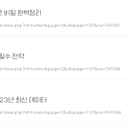
라운 비밀 완벽정리
/view.php?id=humor&page=2&divpage=137&no=741051
 필수 전략
/view.php?id=humor&page=2&divpage=137&no=741046
023년 최신 데이터
/view.php?id=humor&page=2&divpage=137&no=741049