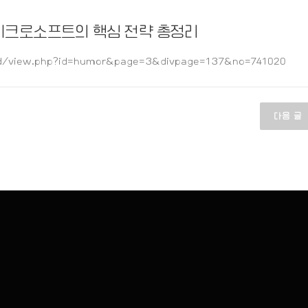
마이크로소프트의 핵심 전략 총정리
/view.php?id=humor&page=3&divpage=137&no=741020
다음 글