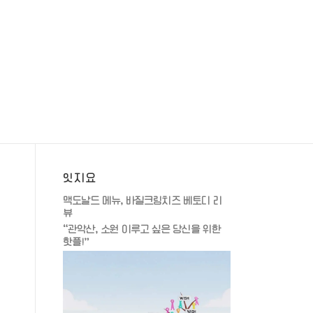
잇지요
맥도날드 메뉴, 바질크림치즈 베토디 리
뷰
“관악산, 소원 이루고 싶은 당신을 위한
핫플!”