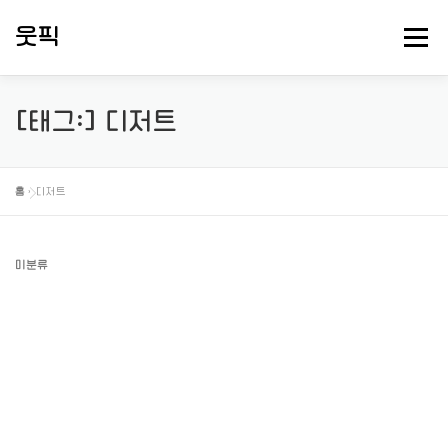
내
용
웃픽
메뉴
으
로
바
로
뻘소리 연구소
대충 떠드는 게시판
핫게 터졌다
[태그:]
디저트
가
기
정보게시
홈
»
디저트
미분류