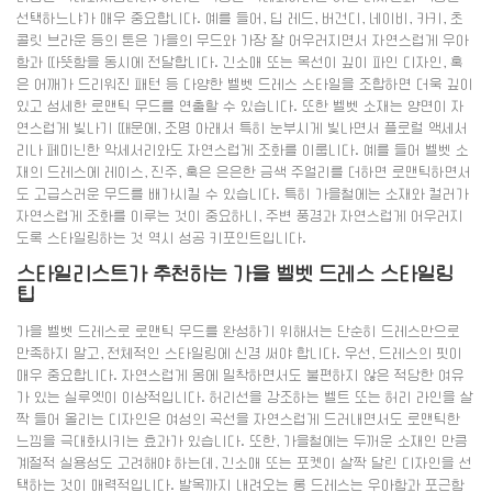
선택하느냐가 매우 중요합니다. 예를 들어, 딥 레드, 버건디, 네이비, 카키, 초
콜릿 브라운 등의 톤은 가을의 무드와 가장 잘 어우러지면서 자연스럽게 우아
함과 따뜻함을 동시에 전달합니다. 긴소매 또는 목선이 깊이 파인 디자인, 혹
은 어깨가 드리워진 패턴 등 다양한 벨벳 드레스 스타일을 조합하면 더욱 깊이
있고 섬세한 로맨틱 무드를 연출할 수 있습니다. 또한 벨벳 소재는 양면이 자
연스럽게 빛나기 때문에, 조명 아래서 특히 눈부시게 빛나면서 플로럴 액세서
리나 페미닌한 악세서리와도 자연스럽게 조화를 이룹니다. 예를 들어 벨벳 소
재의 드레스에 레이스, 진주, 혹은 은은한 금색 주얼리를 더하면 로맨틱하면서
도 고급스러운 무드를 배가시킬 수 있습니다. 특히 가을철에는 소재와 컬러가
자연스럽게 조화를 이루는 것이 중요하니, 주변 풍경과 자연스럽게 어우러지
도록 스타일링하는 것 역시 성공 키포인트입니다.
스타일리스트가 추천하는 가을 벨벳 드레스 스타일링
팁
가을 벨벳 드레스로 로맨틱 무드를 완성하기 위해서는 단순히 드레스만으로
만족하지 말고, 전체적인 스타일링에 신경 써야 합니다. 우선, 드레스의 핏이
매우 중요합니다. 자연스럽게 몸에 밀착하면서도 불편하지 않은 적당한 여유
가 있는 실루엣이 이상적입니다. 허리선을 강조하는 벨트 또는 허리 라인을 살
짝 들어 올리는 디자인은 여성의 곡선을 자연스럽게 드러내면서도 로맨틱한
느낌을 극대화시키는 효과가 있습니다. 또한, 가을철에는 두꺼운 소재인 만큼
계절적 실용성도 고려해야 하는데, 긴소매 또는 포켓이 살짝 달린 디자인을 선
택하는 것이 매력적입니다. 발목까지 내려오는 롱 드레스는 우아함과 포근함