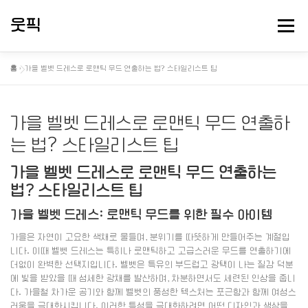
내
용
웃픽
메뉴
으
로
바
홈
»
가을 벨벳 드레스로 로맨틱 무드 연출하는 법? 스타일리스트 팁
로
뻘소리 연구소
대충 떠드는 게시판
핫게 터졌다
가
기
가을 벨벳 드레스로 로맨틱 무드 연출하
정보게시
는 법? 스타일리스트 팁
가을 벨벳 드레스로 로맨틱 무드 연출하는
법? 스타일리스트 팁
가을 벨벳 드레스: 로맨틱 무드를 위한 필수 아이템
가을은 자연이 고요한 색채로 물들며, 분위기를 따뜻하게 만들어주는 계절입
니다. 이때 벨벳 드레스는 특히나 로맨틱하고 고급스러운 무드를 연출하기에
더없이 완벽한 선택지입니다. 벨벳은 특유의 부드럽고 광택이 나는 질감 덕분
에 빛을 받았을 때 섬세한 광채를 발산하며, 차분하면서도 세련된 인상을 줍니
다. 가을철 차가운 공기와 함께 벨벳의 풍성한 텍스처는 포근함과 함께 여성스
러움을 극대화시킵니다. 이러한 특성을 극대화하려면 어떤 디자인과 색상을