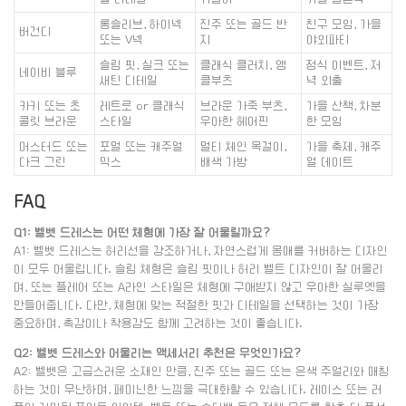
롱슬리브, 하이넥
진주 또는 골드 반
친구 모임, 가을
버건디
또는 V넥
지
야외파티
슬림 핏, 실크 또는
클래식 클러치, 앵
정식 이벤트, 저
네이비 블루
새틴 디테일
클부츠
녁 외출
카키 또는 초
레트로 or 클래식
브라운 가죽 부츠,
가을 산책, 차분
콜릿 브라운
스타일
우아한 헤어핀
한 모임
머스터드 또는
포멀 또는 캐주얼
멀티 체인 목걸이,
가을 축제, 캐주
다크 그린
믹스
배색 가방
얼 데이트
FAQ
Q1: 벨벳 드레스는 어떤 체형에 가장 잘 어울릴까요?
A1: 벨벳 드레스는 허리선을 강조하거나, 자연스럽게 몸매를 커버하는 디자인
이 모두 어울립니다. 슬림 체형은 슬림 핏이나 허리 벨트 디자인이 잘 어울리
며, 또는 플레어 또는 A라인 스타일은 체형에 구애받지 않고 우아한 실루엣을
만들어줍니다. 다만, 체형에 맞는 적절한 핏과 디테일을 선택하는 것이 가장
중요하며, 촉감이나 착용감도 함께 고려하는 것이 좋습니다.
Q2: 벨벳 드레스와 어울리는 액세서리 추천은 무엇인가요?
A2: 벨벳은 고급스러운 소재인 만큼, 진주 또는 골드 또는 은색 주얼리와 매칭
하는 것이 무난하며, 페미닌한 느낌을 극대화할 수 있습니다. 레이스 또는 러