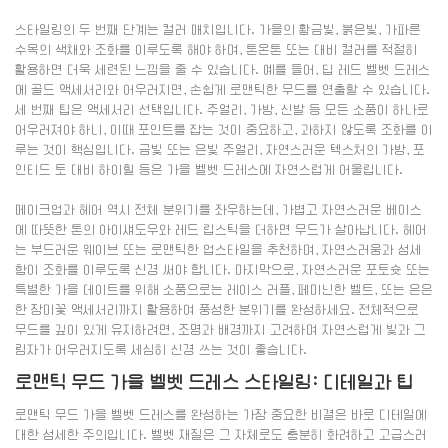
스타일링의 두 번째 단계는 컬러 매치입니다. 가을의 황금빛, 붉은빛, 가파른
수목의 색채와 조화를 이루도록 해야 하며, 톤온톤 또는 대비 컬러를 적절히
활용하면 더욱 세련된 느낌을 줄 수 있습니다. 예를 들어, 딥 레드 벨벳 드레스
에 골드 액세서리와 어우러지면, 손쉽게 로맨틱한 무드를 연출할 수 있습니다.
세 번째 팁은 액세서리 선택입니다. 주얼리, 가방, 신발 등 모든 소품이 하나로
어우러져야 하니, 이때 포인트를 잡는 것이 중요하고, 과하지 않도록 조화를 이
루는 것이 핵심입니다. 금빛 또는 은빛 주얼리, 자연스러운 텍스처의 가방, 포
인티드 토 대비 하이힐 등은 가을 벨벳 드레스에 자연스럽게 어울립니다.
메이크업과 헤어 역시 전체 분위기를 좌우하는데, 가볍고 자연스러운 베이스
에 따뜻한 톤의 아이섀도우와 레드 립스틱을 더하면 무드가 살아납니다. 헤어
는 부드러운 웨이브 또는 로맨틱한 업스타일을 추천하며, 자연스러움과 섬세
함이 조화를 이루도록 신경 써야 합니다. 마지막으로, 자연스러운 포토슛 또는
특별한 가을 데이트를 위해 소품으로는 레이스 러플, 페미닌한 벨트, 또는 은은
한 장미꽃 액세서리까지 활용하여 풍성한 분위기를 완성하세요. 전체적으로
무드를 깊이 있게 유지하려면, 조명과 배경까지 고려하며 자연스럽게 빛과 그
림자가 어우러지도록 세심히 신경 쓰는 것이 좋습니다.
로맨틱 무드 가을 벨벳 드레스 스타일링: 디테일과 팁
로맨틱 무드 가을 벨벳 드레스를 완성하는 가장 중요한 비결은 바로 디테일에
대한 섬세한 주의입니다. 벨벳 재질은 그 자체로도 충분히 화려하고 고급스러