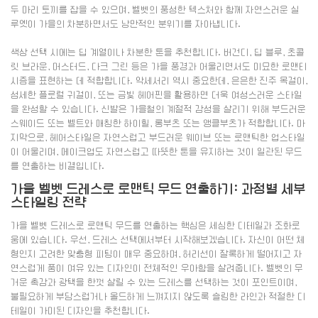
두 마리 토끼를 잡을 수 있으며, 벨벳의 풍성한 텍스처와 함께 자연스러운 실
루엣이 가을의 차분하면서도 낭만적인 분위기를 자아냅니다.
색상 선택 시에는 딥 계열이나 차분한 톤을 추천합니다. 버건디, 딥 블루, 초콜
릿 브라운, 머스터드, 다크 그린 등은 가을 풍경과 어울리면서도 미묘한 로맨티
시즘을 표현하는 데 적합합니다. 악세서리 역시 중요한데, 은은한 진주 목걸이,
섬세한 플로럴 귀걸이, 또는 금빛 헤어핀을 활용하면 더욱 여성스러운 스타일
을 완성할 수 있습니다. 신발은 가을철의 계절적 감성을 살리기 위해 부드러운
스웨이드 또는 벨트와 매칭한 하이힐, 롱부츠 또는 앵클부츠가 적합합니다. 마
지막으로, 헤어스타일은 자연스럽고 부드러운 웨이브 또는 로맨틱한 업스타일
이 어울리며, 메이크업도 자연스럽고 따뜻한 톤을 유지하는 것이 일관된 무드
를 연출하는 비결입니다.
가을 벨벳 드레스로 로맨틱 무드 연출하기: 과정별 세부
스타일링 전략
가을 벨벳 드레스로 로맨틱 무드를 연출하는 핵심은 세심한 디테일과 조화로
움에 있습니다. 우선, 드레스 선택에서부터 시작해보겠습니다. 자신이 어떤 체
형인지 고려한 맞춤형 피팅이 매우 중요하며, 허리선이 잘록하게 떨어지고 자
연스럽게 품이 여유 있는 디자인이 전체적인 우아함을 살려줍니다. 벨벳의 무
거운 촉감과 광택을 한껏 살릴 수 있는 드레스를 선택하는 것이 포인트이며,
불필요하게 부담스럽거나 올드하게 느껴지지 않도록 슬림한 라인과 적절한 디
테일이 가미된 디자인을 추천합니다.