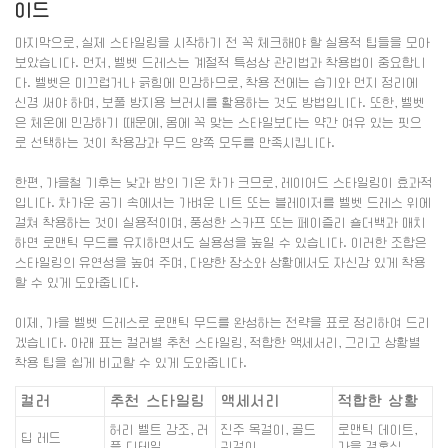
이드
마지막으로, 실제 스타일링을 시작하기 전 꼭 체크해야 할 실용적 팁들을 모아
보았습니다. 먼저, 벨벳 드레스는 계절적 특성상 관리법과 착용법이 중요합니
다. 벨벳은 미끄럽거나 긁힘에 민감하므로, 착용 전에는 습기와 먼지 정리에
신경 써야 하며, 보풀 방지용 브러시를 활용하는 것도 방법입니다. 또한, 벨벳
은 체온에 민감하기 때문에, 몸에 꼭 맞는 스타일보다는 약간 여유 있는 핏으
로 선택하는 것이 착용감과 무드 양쪽 모두를 만족시킵니다.
한편, 가을철 기후는 낮과 밤의 기온 차가 크므로, 레이어드 스타일링이 효과적
입니다. 차가운 공기 속에서는 가벼운 니트 또는 블레이저를 벨벳 드레스 위에
걸쳐 착용하는 것이 실용적이며, 풍성한 스카프 또는 페이즐리 숄더백과 매치
하면 로맨틱 무드를 유지하면서도 실용성을 높일 수 있습니다. 이러한 조합은
스타일링의 유연성을 높여 주며, 다양한 장소와 상황에서도 자신감 있게 착용
할 수 있게 도와줍니다.
이제, 가을 벨벳 드레스로 로맨틱 무드를 완성하는 전략을 표로 정리하여 드리
겠습니다. 아래 표는 컬러별 추천 스타일링, 적합한 액세서리, 그리고 상황별
착용 팁을 쉽게 비교할 수 있게 도와줍니다.
컬러
추천 스타일링
액세서리
적합한 상황
허리 벨트 강조, 러
진주 목걸이, 골드
로맨틱 데이트,
딥 레드
플 디테일
귀걸이
가을 결혼식