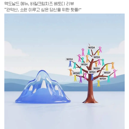
맥도날드 메뉴, 바질크림치즈 베토디 리뷰
“관악산, 소원 이루고 싶은 당신을 위한 핫플!”