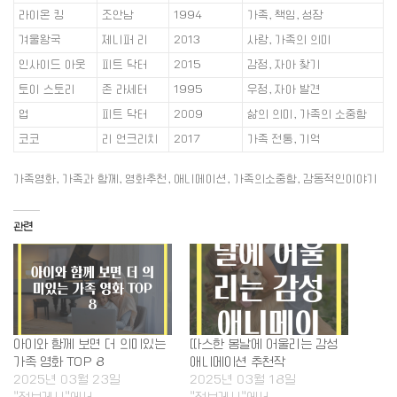
라이온 킹
조안남
1994
가족, 책임, 성장
겨울왕국
제니퍼 리
2013
사랑, 가족의 의미
인사이드 아웃
피트 닥터
2015
감정, 자아 찾기
토이 스토리
존 라세터
1995
우정, 자아 발견
업
피트 닥터
2009
삶의 의미, 가족의 소중함
코코
리 언크리치
2017
가족 전통, 기억
가족영화, 가족과 함께, 영화추천, 애니메이션, 가족의소중함, 감동적인이야기
관련
아이와 함께 보면 더 의미있는
따스한 봄날에 어울리는 감성
가족 영화 TOP 8
애니메이션 추천작
2025년 03월 23일
2025년 03월 18일
"정보게시"에서
"정보게시"에서