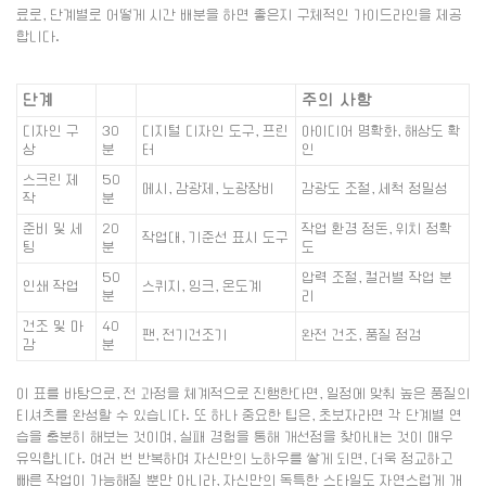
료로, 단계별로 어떻게 시간 배분을 하면 좋은지 구체적인 가이드라인을 제공
합니다.
단계
주의 사항
디자인 구
30
디지털 디자인 도구, 프린
아이디어 명확화, 해상도 확
상
분
터
인
스크린 제
50
메시, 감광제, 노광장비
감광도 조절, 세척 정밀성
작
분
준비 및 세
20
작업 환경 정돈, 위치 정확
작업대, 기준선 표시 도구
팅
분
도
50
압력 조절, 컬러별 작업 분
인쇄 작업
스퀴지, 잉크, 온도계
분
리
건조 및 마
40
팬, 전기건조기
완전 건조, 품질 점검
감
분
이 표를 바탕으로, 전 과정을 체계적으로 진행한다면, 일정에 맞춰 높은 품질의
티셔츠를 완성할 수 있습니다. 또 하나 중요한 팁은, 초보자라면 각 단계별 연
습을 충분히 해보는 것이며, 실패 경험을 통해 개선점을 찾아내는 것이 매우
유익합니다. 여러 번 반복하며 자신만의 노하우를 쌓게 되면, 더욱 정교하고
빠른 작업이 가능해질 뿐만 아니라, 자신만의 독특한 스타일도 자연스럽게 개