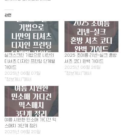
관련
실크스크린 기법으로 나만의
2025 초여름 리넨-실크 혼방
티셔츠 디자인 프린팅 단계별
셔츠 코디 완벽 가이드
가이드
2025년 06월 26일
2025년 06월 07일
"정보게시"에서
"정보게시"에서
여름 시원한 민소매 가디건 믹
스매치 3단계 정리
2025년 06월 20일