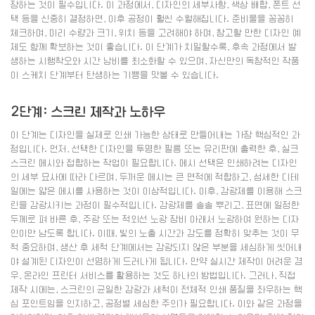
장하는 것이 필수입니다. 이 과정에서, 디자인의 세부사항, 색상 배합, 폰트 선
택 등을 신중히 결정하면, 이후 공정이 훨씬 수월해집니다. 준비물을 꼼꼼히
체크하며, 미리 수량과 크기, 위치 등을 고려해야 하며, 참고할 만한 디자인 예
제도 함께 확보하는 것이 좋습니다. 이 단계가 치밀할수록, 후속 과정에서 발
생하는 시행착오와 시간 낭비를 최소화할 수 있으며, 자신만의 독창적인 작품
이 스케치 단계부터 탄생하는 기쁨을 맛볼 수 있습니다.
2단계: 스크린 제작과 노하우
이 단계는 디자인을 실제로 인쇄 가능한 상태로 만들어내는 가장 핵심적인 과
정입니다. 먼저, 선택한 디자인을 투명한 필름 또는 유리판에 출력한 후, 실크
스크린 메시와 접합하는 작업이 필요합니다. 메시 선택은 인쇄하려는 디자인
의 세부 묘사에 따라 다르며, 두꺼운 메시는 큰 면적에 적합하고, 섬세한 디테
일에는 얇은 메시를 사용하는 것이 이상적입니다. 이후, 감광제를 이용해 스크
린을 감광시키는 과정이 필수적입니다. 감광제를 솔솔 뿌리고, 표면에 일정한
두께로 펴 바른 후, 주광 또는 적외선 노광 장비 아래서 노광하여 원하는 디자
인이만 남도록 합니다. 이때, 빛의 노출 시간과 강도를 정확히 맞추는 것이 무
척 중요하며, 생산 후 세척 단계에서는 감광되지 않은 부분을 세심하게 씻어내
야 설계된 디자인이 선명하게 드러나게 됩니다. 만약 실시간 제작이 어려운 경
우, 온라인 프린터 서비스를 활용하는 것도 하나의 방법입니다. 그러나, 직접
제작 시에는, 스크린의 균일한 감광과 세척이 전체적 인쇄 품질을 좌우하는 핵
심 포인트임을 인지하고, 공정별 세심한 주의가 필요합니다. 이와 같은 과정을