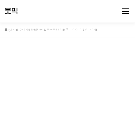
내
용
웃픽
메뉴
으
로
바
홈
»
단 3시간 만에 완성하는 실크스크린 티셔츠 나만의 디자인 5단계
로
뻘소리 연구소
대충 떠드는 게시판
핫게 터졌다
가
기
정보게시