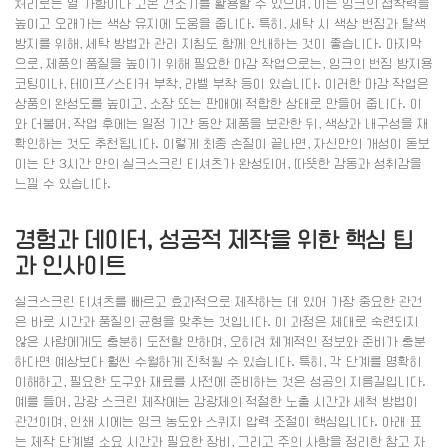
처리로는 열 가함이나 고온 건조기를 활용할 수 있으며, 이는 잉크의 접착력을
높이고 오래가는 색상 유지에 도움을 줍니다. 특히, 세탁 시 색상 번짐과 탈색
방지를 위해, 세탁 방법과 관리 지침도 함께 안내하는 것이 좋습니다. 마지막
으로, 제품의 품질을 높이기 위해 필요한 마감 작업으로는, 잉크의 번짐 방지용
코팅이나, 테이프/스티커 부착, 라벨 부착 등이 있습니다. 이러한 마감 작업은
상품의 완성도를 높이고, 소장 또는 판매에 적합한 상태로 만들어 줍니다. 이
와 더불어, 작업 후에는 일정 기간 동안 제품을 보관한 뒤, 색상과 내구성을 재
확인하는 것도 추천됩니다. 이렇게 최종 손질이 끝나면, 자신만의 개성이 돋보
이는 단 3시간 만의 실크스크린 티셔츠가 완성되어, 따뜻한 감동과 성취감을
느낄 수 있습니다.
경험과 데이터, 성공적 제작을 위한 핵심 팁
과 인사이트
실크스크린 티셔츠를 빠르고 효과적으로 제작하는 데 있어 가장 중요한 관건
은 바로 시간과 품질의 균형을 맞추는 것입니다. 이 과정은 제대로 숙련되지
않은 사람에게도 충분히 도전할 만하며, 오히려 체계적인 정보와 준비가 충분
하다면 예상보다 훨씬 수월하게 진척될 수 있습니다. 특히, 각 단계를 명확히
이해하고, 필요한 도구와 재료를 사전에 준비하는 것은 성공의 지름길입니다.
예를 들어, 감광 스크린 제작에는 감광제의 적절한 노출 시간과 세척 방법이
관건이며, 인쇄 시에는 잉크 농도와 스퀴지 압력 조절이 핵심입니다. 아래 표
는 제작 단계별 소요 시간과 필요한 장비, 그리고 주의 사항을 정리한 참고 자