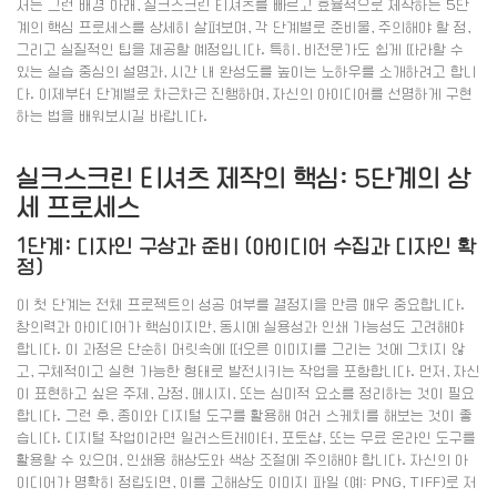
서는 그런 배경 아래, 실크스크린 티셔츠를 빠르고 효율적으로 제작하는 5단
계의 핵심 프로세스를 상세히 살펴보며, 각 단계별로 준비물, 주의해야 할 점,
그리고 실질적인 팁을 제공할 예정입니다. 특히, 비전문가도 쉽게 따라할 수
있는 실습 중심의 설명과, 시간 내 완성도를 높이는 노하우를 소개하려고 합니
다. 이제부터 단계별로 차근차근 진행하며, 자신의 아이디어를 선명하게 구현
하는 법을 배워보시길 바랍니다.
실크스크린 티셔츠 제작의 핵심: 5단계의 상
세 프로세스
1단계: 디자인 구상과 준비 (아이디어 수집과 디자인 확
정)
이 첫 단계는 전체 프로젝트의 성공 여부를 결정지을 만큼 매우 중요합니다.
창의력과 아이디어가 핵심이지만, 동시에 실용성과 인쇄 가능성도 고려해야
합니다. 이 과정은 단순히 머릿속에 떠오른 이미지를 그리는 것에 그치지 않
고, 구체적이고 실현 가능한 형태로 발전시키는 작업을 포함합니다. 먼저, 자신
이 표현하고 싶은 주제, 감정, 메시지, 또는 심미적 요소를 정리하는 것이 필요
합니다. 그런 후, 종이와 디지털 도구를 활용해 여러 스케치를 해보는 것이 좋
습니다. 디지털 작업이라면 일러스트레이터, 포토샵, 또는 무료 온라인 도구를
활용할 수 있으며, 인쇄용 해상도와 색상 조절에 주의해야 합니다. 자신의 아
이디어가 명확히 정립되면, 이를 고해상도 이미지 파일 (예: PNG, TIFF)로 저