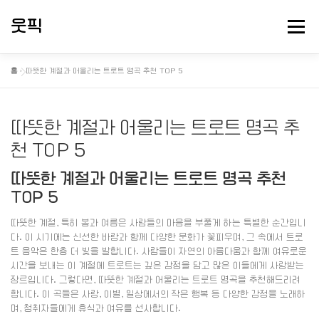
내
용
웃픽
메뉴
으
로
바
홈
»
따뜻한 계절과 어울리는 트로트 명곡 추천 TOP 5
로
뻘소리 연구소
대충 떠드는 게시판
핫게 터졌다
가
기
따뜻한 계절과 어울리는 트로트 명곡 추
정보게시
천 TOP 5
따뜻한 계절과 어울리는 트로트 명곡 추천
TOP 5
따뜻한 계절, 특히 봄과 여름은 사람들의 마음을 부풀게 하는 특별한 순간입니
다. 이 시기에는 신선한 바람과 함께 다양한 문화가 꽃피우며, 그 속에서 트로
트 음악은 한층 더 빛을 발합니다. 사람들이 자연의 아름다움과 함께 여유로운
시간을 보내는 이 계절에 트로트는 깊은 감정을 담고 많은 이들에게 사랑받는
장르입니다. 그렇다면, 따뜻한 계절과 어울리는 트로트 명곡을 추천해드리려
합니다. 이 곡들은 사랑, 이별, 일상에서의 작은 행복 등 다양한 감정을 노래하
며, 청취자들에게 휴식과 여유를 선사합니다.