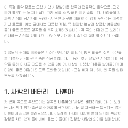
이 특정 음악 장르는 오랜 시간 사랑받아온 한국의 전통적인 음악으로, 그 리
듬과 멜로디는 누구나 쉽게 따라 부를 수 있을 만큼 친숙합니다. 사람들이 각
자의 감정에 공감하며 노래하고, 또한 서로를 이해할 수 있게 도와주는 매력을
지닌 트로트. 이번 글에서는 따뜻한 계절, 즉 화창한 봄날과 상큼한 여름밤에
듣기 좋은 트로트 명곡을 총 5곡 소개하겠습니다. 각 곡의 배경과 그 노래가
선사하는 감정을 깊이 있게 나누어보고자 하니, 끝까지 함께해 주시기 바랍니
다.
지금부터 소개할 명곡들은 단순한 오락거리를 넘어, 많은 이들의 삶의 순간들
을 기록하고 담아낸 귀중한 작품들입니다. 그동안 잊고 살았던 감정들이 이 음
악을 통해 다시금 떠오를 수 있을 것이며, 세상의 따뜻한 기운을 받아들이기에
더없이 좋은 여정이 되도록 도와줄 것입니다. 그럼 이제 하나하나의 곡을 살펴
보도록 하겠습니다.
1. 사랑의 배터리 – 나훈아
첫 번째 곡으로 추천드리는 명곡은
나훈아의 ‘사랑의 배터리’
입니다. 이 노래
는 사랑의 기쁨과 슬픔을 조화롭게 표현하며, 감성을 자극하는 멜로디로 많은
이들에게 공감을 불러일으킵니다. 노래의 가사는 사랑을 통해 느끼는 복잡한
감정을 재치 있게 풀어내어, 듣는 이들에게 진정한 사랑의 의미를 설파합니다.