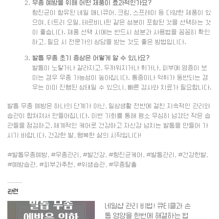
무좀 예방을 위해 어떤 제품이 효과적인가요?
항진균이 함유된 네일 매니큐어, 크림, 스프레이 등 다양한 제품이 있
으며, 티트리 오일, 테르비나핀 같은 성분이 포함된 것을 선택하는 것
이 좋습니다. 제품 선택 시에는 반드시 성분과 사용법을 꼼꼼히 확인
하고, 필요 시 전문가의 상담을 받는 것도 좋은 방법입니다.
발톱 무좀 초기 증상은 어떻게 알 수 있나요?
발톱이 노랗거나 갈라지고, 두꺼워지거나 휘거나, 피부에 염증이 보
이는 경우 무좀 가능성이 높아집니다. 통증이나 악취가 동반되는 경
우는 이미 진행된 상태일 수 있으니, 빠른 검사와 치료가 필요합니다.
발톱 무좀 예방은 하나의 단계가 아닌, 일상생활 전반에 걸친 지속적인 관리와
습관이 합쳐져서 만들어집니다. 이번 기회를 통해 평소 무심히 넘겼던 작은 습
관들을 점검하고, 체계적인 케어로 건강하고 자신감 넘치는 발톱을 만들어 가
시기 바랍니다. 건강한 발, 행복한 삶의 시작입니다!
#발톱무좀예방, #무좀관리, #발건강, #항진균케어, #발톱관리, #건강한발,
#예방습관, #피부과추천, #위생습관, #무좀탈출
관련
네일샵 관리 비법! 큐티클과 손
톱 영양을 한번에 해결하는 법