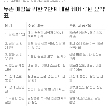
니며, 오히려 책임감 있는 자세임을 강조합니다.
무좀 예방을 위한 7단계 네일 케어 루틴 요약
표
단계
주요 내용
추천 제품/팁
매일 꼼꼼한 세척과 건조, 위
항진균 세정제, 개별 손톱
1. 발 청결 유지
생용품 사용
용 솔
2. 신발 및 환
통풍 좋은 신발 착용, 신발 환
메시 소재 또는 가죽, 항균
경 관리
기 및 교체
스프레이
3. 발톱 및 피
전용 버핑 도구와 항진균
적절한 손질과 피부 각질 제거
부 관리
크림
4. 항진균 제품
네일 매니큐어나 스프레이 활
티트리 오일, 테르비나핀
사용
용
함유 제품
5. 습기 조절
실내온도 조절, 습도 유지, 신
제습기, 통풍이 잘 되는 신
및 환기
발 환기
발
6. 정기 건강검
피부과 또는 발 전문 병원
전문가 상담 및 발 상태 체크
진
방문
7. 꾸준한 습관
일상생활 속 작은 습관의 체득
일일 체크리스트와 알림
실천
과 실천
활용