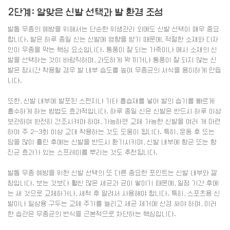
2단계: 알맞은 신발 선택과 발 환경 조성
발톱 무좀의 예방을 위해서는 단순한 위생관리 외에도 신발 선택이 매우 중요
합니다. 발은 하루 종일 신는 신발에 영향을 받기 때문에, 적절한 소재와 디자
인이 무좀을 막는 핵심 요소입니다. 통풍이 잘 되는 가죽이나 메시 소재의 신
발을 선택하는 것이 바람직하며, 과도하게 꽉 끼거나 통풍이 잘 되지 않는 신
발은 장시간 착용할 경우 발 내부 습도를 높여 무좀균의 서식을 용이하게 만듭
니다.
또한, 신발 내부에 발포된 스펀지나 기타 흡습재를 넣어 발의 습기를 빠르게
흡수하게 하는 방법도 효과적입니다. 하루 종일 신은 신발은 반드시 하루 이상
보관하여 완전히 건조시켜야 하며, 가능하면 교체 가능한 신발을 여러 개 마련
하여 주 2~3회 이상 교대 착용하는 것도 도움이 됩니다. 특히, 운동 후 또는
땀을 많이 흘린 후에는 신발을 반드시 환기시키며, 신발 내부에 항균 또는 항
진균 효과가 있는 스프레이를 뿌리는 것도 추천됩니다.
발톱 무좀 예방을 위한 신발 선택의 또 다른 중요한 포인트는 신발 내부와 깔
창입니다. 보는 것보다 훨씬 많은 세균과 균이 쌓이기 때문에, 일정 기간 후에
는 새 것으로 교체하거나, 세척 후 말려서 사용해야 합니다. 특히, 스포츠용 신
발이나 일상용 구두는 교체 주기를 늘리고 세균 제거에 신경 써야 하며, 이러
한 습관은 무좀균의 번식을 근본적으로 차단하는 핵심입니다.