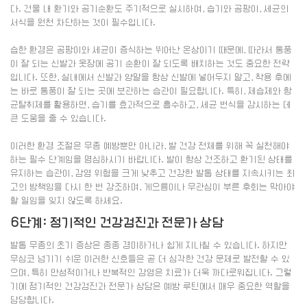
다. 건물 내 환기와 공기순환도 주기적으로 실시하여, 습기와 곰팡이, 세균의
서식을 원천 차단하는 것이 필수입니다.
습한 환경은 곰팡이와 세균이 증식하는 뛰어난 온상이기 때문에, 따라서 통풍
이 잘 되는 신발과 옷장에 공기 순환이 잘 되도록 배치하는 것도 중요한 전략
입니다. 또한, 실내에서 신발과 양말을 항상 신발에 넣어두지 말고, 착용 후에
는 바로 통풍이 잘 되는 곳에 보관하는 습관이 필요합니다. 특히, 제습제와 항
균탈취제를 활용하면, 습기를 효과적으로 흡수하고, 세균 번식을 감시하는 데
큰 도움을 줄 수 있습니다.
이러한 환경 조절은 무좀 예방뿐만 아니라, 발 건강 전체를 위해 꼭 실천해야
하는 필수 단계임을 명심하시기 바랍니다. 발이 항상 건조하고 환기된 상태를
유지하는 습관이, 감염 위험을 크게 낮추고 건강한 발톱 상태를 지속시키는 최
고의 방책임을 다시 한 번 강조하며, 게으름이나 무관심이 부른 후회는 막아야
할 일임을 잊지 않도록 하세요.
6단계: 정기적인 건강검진과 전문가 상담
발톱 무좀의 초기 증상은 종종 경미하거나 쉽게 지나칠 수 있습니다. 하지만
무심코 넘기기 쉬운 이러한 신호들은 곧 더 심각한 건강 문제로 발전할 수 있
으며, 특히 만성적이거나 반복적인 감염은 치료가 더욱 까다로워집니다. 그렇
기에 정기적인 건강검진과 전문가 상담은 예방 루틴에서 매우 중요한 역할을
담당합니다.