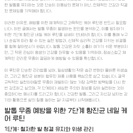
한 발톱을 유지하는 것은 단순히 미용상의 문제가 아닌, 전체적인 건강과 직결
된 문제임을 기억해야 합니다.
이러한 이유로, 예방을 위한 체계적이고 과학적인 케어 루틴은 반드시 필요합
니다. 이번 글에서는 발톱 무좀이 발생하는 원인을 분석하고, 이를 방지하기
위한 7단계 항진균 네일 케어 루틴을 상세히 안내하려 합니다. 이를 통해 누구
나 손쉽게 따라 할 수 있는 실천 방법과, 신체적·심리적 건강을 지키는 비결들
을 함께 알아보시기 바랍니다. 발톱 건강은 자칫 소홀히 여기기 쉬운 부분이지
만, 그 작은 관심이 평생의 건강을 좌우할 수 있음을 기억하며, 정성스럽고 체
계적인 관리로 무좀이 깔끔하게 예방될 수 있음을 확신합니다.
이 루틴은 단순한 관리법을 넘어, 일상생활의 작은 습관 변화와 올바른 위생습
관, 그리고 항진균 성분이 함유된 제품 사용을 핵심으로 삼고 있습니다. 결국
규칙적인 실천이야말로 무좀이 재발하지 않는 가장 강력한 방책임을 다시 한
번 강조하고 싶으며, 각 단계마다 세심한 주의와 정성을 담아 실천하는 것이
중요하다는 메시지를 드리고자 합니다. 건강한 발톱, 그리고 자신감 넘치는 걷
기와 활동으로 삶의 질을 높이는 길! 지금부터 시작해봅시다.
발톱 무좀 예방을 위한 7단계 항진균 네일 케
어 루틴
1단계: 철저한 발 청결 유지와 위생 관리