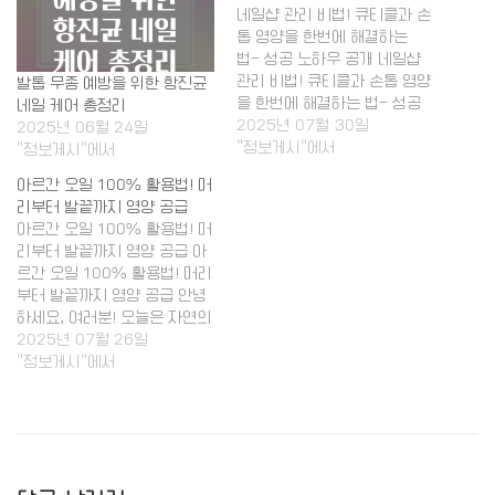
네일샵 관리 비법! 큐티클과 손
톱 영양을 한번에 해결하는
법- 성공 노하우 공개 네일샵
관리 비법! 큐티클과 손톱 영양
발톱 무좀 예방을 위한 항진균
을 한번에 해결하는 법- 성공
네일 케어 총정리
노하우 공개
2025년 07월 30일
안녕하세요! 오
2025년 06월 24일
늘은 네일샵을 운영하거나 손
"정보게시"에서
"정보게시"에서
톱 건강을 챙기고 싶은 분들을
아르간 오일 100% 활용법! 머
위해, 큐티클과 손톱 영양을 한
리부터 발끝까지 영양 공급
번에 해결할 수 있는 실속 비법
아르간 오일 100% 활용법! 머
을 소개해드릴게요. 관리가 어
리부터 발끝까지 영양 공급 아
려운 부분들을 쉽게 해결하
르간 오일 100% 활용법! 머리
는…
부터 발끝까지 영양 공급 안녕
하세요, 여러분! 오늘은 자연의
선물, 아르간 오일 100% 활용
2025년 07월 26일
법에 대해서 친절하게 소개해
"정보게시"에서
드릴게요~ 피부도 모발도 몸도
모두 챙기고 싶은 분들께 꼭 유
익한 정보랍니다. 한번 제대로
알면, 매일 피부와 머리카락에
자연스럽게 영양을 채우는 습
관이 되실…