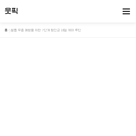
내
용
웃픽
메뉴
으
로
바
홈
»
발톱 무좀 예방을 위한 7단계 항진균 네일 케어 루틴
로
뻘소리 연구소
대충 떠드는 게시판
핫게 터졌다
가
기
정보게시