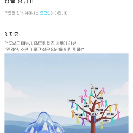
답글 남기기
댓글을 달기 위해서는
로그인
해야합니다.
잇지요
맥도날드 메뉴, 바질크림치즈 베토디 리뷰
“관악산, 소원 이루고 싶은 당신을 위한 핫플!”