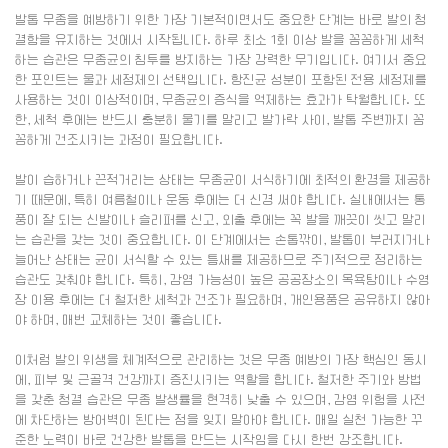
발톱 무좀을 예방하기 위한 가장 기본적이면서도 중요한 단계는 바로 발의 청
결함을 유지하는 것에서 시작됩니다. 하루 최소 1회 이상 발을 꼼꼼하게 세척
하는 습관은 무좀균의 침투를 방지하는 가장 강력한 무기입니다. 여기서 중요
한 포인트는 물과 세정제의 선택입니다. 항진균 성분이 포함된 전용 세정제를
사용하는 것이 이상적이며, 무좀균의 증식을 억제하는 효과가 탁월합니다. 또
한, 세척 후에는 반드시 충분히 물기를 말리고 발가락 사이, 발톱 주변까지 꼼
꼼하게 건조시키는 과정이 필요합니다.
발이 습하거나 끈적거리는 상태는 무좀균이 서식하기에 최적의 환경을 제공하
기 때문에, 특히 여름철이나 운동 후에는 더 신경 써야 합니다. 실내에서는 통
풍이 잘 되는 신발이나 슬리퍼를 신고, 외출 후에는 꼭 발을 깨끗이 씻고 말리
는 습관을 갖는 것이 중요합니다. 이 단계에서는 손톱깎이, 발톱이 부러지거나
늘어난 상태는 균이 서식할 수 있는 틈새를 제공하므로 주기적으로 정리하는
습관도 갖춰야 합니다. 특히, 감염 가능성이 높은 공공장소의 목욕탕이나 수영
장 이용 후에는 더 철저한 세척과 건조가 필요하며, 개인용품은 공유하지 않아
야 하며, 매번 교체하는 것이 좋습니다.
이처럼 발의 위생을 체계적으로 관리하는 것은 무좀 예방의 가장 핵심인 동시
에, 피부 및 근골격 건강까지 증진시키는 역할을 합니다. 철저한 주기와 방법
을 갖춘 청결 습관은 무좀 발생률을 현격히 낮출 수 있으며, 감염 위험을 사전
에 차단하는 방어벽이 된다는 점을 잊지 말아야 합니다. 매일 실천 가능한 꾸
준한 노력이 바로 건강한 발톱을 만드는 시작임을 다시 한번 강조합니다.