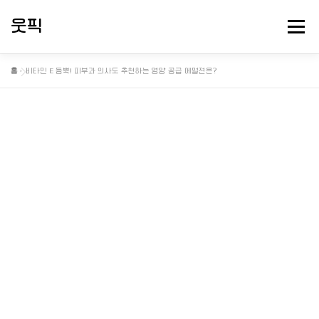
내
용
웃픽
메뉴
으
로
바
홈
»
비타민 E 듬뿍! 피부과 의사도 추천하는 영양 공급 에멀젼은?
로
뻘소리 연구소
대충 떠드는 게시판
핫게 터졌다
가
기
정보게시