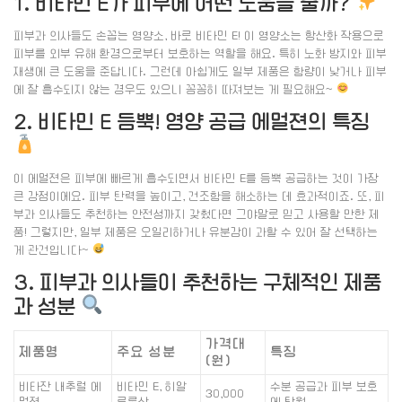
1. 비타민 E가 피부에 어떤 도움을 줄까?
피부과 의사들도 손꼽는 영양소, 바로 비타민 E! 이 영양소는 항산화 작용으로
피부를 외부 유해 환경으로부터 보호하는 역할을 해요. 특히 노화 방지와 피부
재생에 큰 도움을 준답니다. 그런데 아쉽게도 일부 제품은 함량이 낮거나 피부
에 잘 흡수되지 않는 경우도 있으니 꼼꼼히 따져보는 게 필요해요~
2. 비타민 E 듬뿍! 영양 공급 에멀젼의 특징
이 에멀젼은 피부에 빠르게 흡수되면서 비타민 E를 듬뿍 공급하는 것이 가장
큰 강점이에요. 피부 탄력을 높이고, 건조함을 해소하는 데 효과적이죠. 또, 피
부과 의사들도 추천하는 안전성까지 갖췄다면 그야말로 믿고 사용할 만한 제
품! 그렇지만, 일부 제품은 오일리하거나 유분감이 과할 수 있어 잘 선택하는
게 관건입니다~
3. 피부과 의사들이 추천하는 구체적인 제품
과 성분
가격대
제품명
주요 성분
특징
(원)
비타잔 내추럴 에
비타민 E, 히알
수분 공급과 피부 보호
30,000
멀젼
루론산
에 탁월