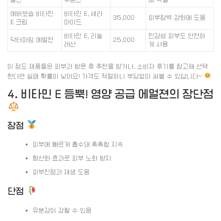
에버보습 비타민
비타민 E, 세라
35,000
피부장벽 강화에 도움
E 크림
마이드
비타민 E, 리놀
민감성 피부도 안전하
닥터마밍 에멀전
25,000
레산
게 사용
이 정도 제품들은 피부과 방문 후 추천을 받거나, 소비자 후기를 참고해 선택
한다면 실패 확률이 낮아요! 가격도 적절하니 부담없이 써볼 수 있답니다~
4. 비타민 E 듬뿍! 영양 공급 에멀젼의 장단점
장점
피부에 빠르게 흡수돼 촉촉함 지속
항산화 효과로 피부 노화 방지
피부진정과 재생 도움
단점
유분감이 강할 수 있음