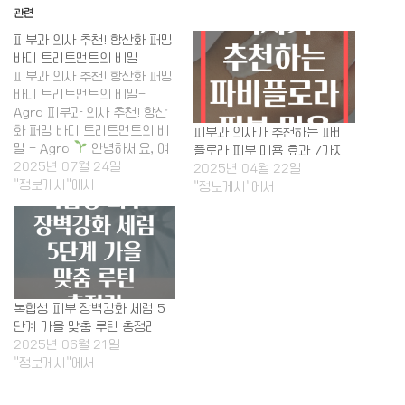
관련
피부과 의사 추천! 항산화 퍼밍
바디 트리트먼트의 비밀
피부과 의사 추천! 항산화 퍼밍
바디 트리트먼트의 비밀-
Agro 피부과 의사 추천! 항산
화 퍼밍 바디 트리트먼트의 비
피부과 의사가 추천하는 파비
밀 - Agro
안녕하세요, 여
플로라 피부 미용 효과 7가지
러분! 오늘은 피부 고민 끝판왕
2025년 07월 24일
2025년 04월 22일
인 항산화 퍼밍 바디 트리트먼
"정보게시"에서
"정보게시"에서
트와 함께 피부과 의사 추천 비
밀을 파헤쳐 볼게요~ 피부 탄
력을 되찾고 싶다면 꼭 읽어보
세요~ 서론: 왜 항산화 퍼밍 바
디 트리트먼트가 대세일까?…
복합성 피부 장벽강화 세럼 5
단계 가을 맞춤 루틴 총정리
2025년 06월 21일
"정보게시"에서