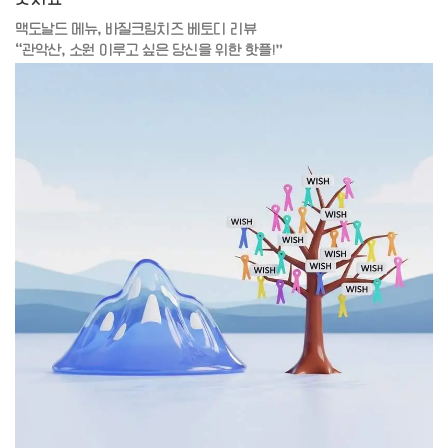
맥도날드 메뉴, 바질크림치즈 베토디 리뷰
“관악산, 소원 이루고 싶은 당신을 위한 핫플!”