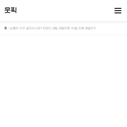
내
용
웃픽
메뉴
으
로
바
홈
»
손톱이 자꾸 갈라지나요? 비오틴 네일 세럼으로 30일 만에 해결하기
로
뻘소리 연구소
대충 떠드는 게시판
핫게 터졌다
가
기
정보게시