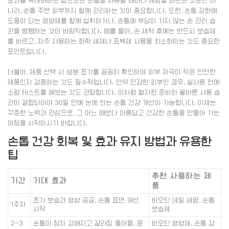
효과를 극대화하는 팁으로는 손톱을 사용할 때마다 세럼을 바르는 것뿐만 아
니라, 손톱 주변 피부까지 함께 관리하는 것이 중요합니다. 또한, 손톱 강화에
도움이 되는 영양제를 함께 섭취하거나, 손톱에 부담이 가지 않는 손 관리 습
관을 병행하는 것이 바람직합니다. 예를 들어, 손 세척 후에는 반드시 보습제
를 바르고, 자주 사용하는 화학 세제나 표백제 사용을 최소화하는 것도 중요한
포인트입니다.
더불어, 제품 선택 시 성분 표기를 꼼꼼히 확인하여 피부 자극이 적은 안전한
제품인지 검증하는 것도 필수적입니다. 만약 민감한 피부인 경우, 실사용 전에
소량 테스트를 해보는 것도 권장합니다. 이처럼 철저한 준비와 올바른 사용 습
관이 결합되어야 30일 만에 눈에 띄는 손톱 건강 개선이 가능합니다. 이제는
꾸준한 노력과 관심으로, 그 어느 때보다 아름답고 건강한 손톱을 만들어 가는
여정을 시작하시기 바랍니다.
손톱 건강 회복 및 효과 유지 방법과 유용한
팁
추천 사용하는 제
기간
기대 효과
품
초기 보습과 영양 공급, 손톱 표면 개선
비오틴 네일 세럼, 손톱
1주차
시작
보습제
2~3
손톱이 점차 강해지고 갈라짐 줄어듦, 윤
비오틴 영양제, 손톱 강