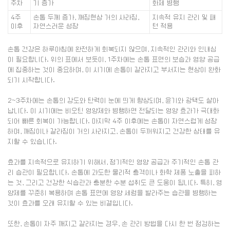
주차
기 증가
화제 병행
4주
손톱 두께 증가, 깨짐현상 거의 사라짐,
지속적 유지 관리 및 패
이후
자연스러운 성장
턴 적용
손톱 건강은 하루아침에 완전하게 회복되지 않으며, 지속적인 관리와 인내심
이 필요합니다. 위의 표에서 보듯이, 1주차에는 손톱 표면의 보습과 영양 공급
에 집중하는 것이 중요하며, 이 시기에 손톱이 갈라지고 부서지는 현상이 완화
되기 시작합니다.
2~3주차에는 손톱의 강도와 탄력이 눈에 띄게 향상되며, 윤기와 광택도 살아
납니다. 이 시기에는 비오틴 영양제와 병행하면 전달되는 영양 효과가 극대화
되어 빠른 회복이 가능합니다. 마지막 4주 이후에는 손톱이 자연스럽게 성장
하며, 깨짐이나 갈라짐이 거의 사라지고, 손톱이 두꺼워지고 건강한 상태를 유
지할 수 있습니다.
효과를 지속적으로 유지하기 위해서, 정기적인 영양 공급과 주기적인 손톱 관
리 습관이 필요합니다. 손톱에 과도한 물리적 충격이나 화학 제품 노출을 피하
는 것, 그리고 건강한 식습관과 충분한 수분 섭취도 큰 도움이 됩니다. 특히, 영
양제를 꾸준히 복용하며 손톱 표면에 영양 세럼을 발라주는 습관을 병행하는
것이 효과를 오래 유지할 수 있는 비결입니다.
또한, 손톱이 자주 깨지고 갈라지는 경우, 손 관리 방법을 다시 한 번 점검하는