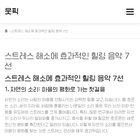
내
용
웃픽
메뉴
으
로
바
홈
»
스트레스 해소에 효과적인 힐링 음악 7선
로
뻘소리 연구소
대충 떠드는 게시판
핫게 터졌다
가
기
스트레스 해소에 효과적인 힐링 음악 7
정보게시
선
스트레스 해소에 효과적인 힐링 음악 7선
1. 자연의 소리: 마음의 평화로 가는 첫걸음
자연의 소리는 사람의 마음을 안정시키는 강력한 힘을 갖고 있습니다. 물 흐르
는 소리, 새의 지저귐, 바람에 흔들리는 나뭇잎의 소리 등은 우리 뇌의 이완 반
응을 유도하여 스트레스를 크게 줄여줍니다. 특히, 많은 연구에서 이러한 자연
의 소리가 두뇌의 알파파를 증가시키고, 휴식을 취할 때 필요한 호르몬인 세로
토닌의 분비를 촉진한다고 알려져 있습니다. 이렇게 자연의 소리를 들으면서
마음의 평화를 찾는 것은 스트레스 관리에 매우 효과적입니다.