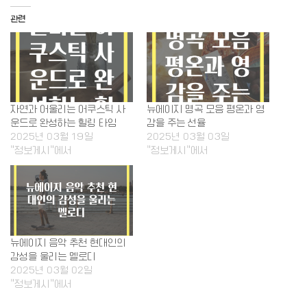
관련
자연과 어울리는 어쿠스틱 사
뉴에이지 명곡 모음 평온과 영
운드로 완성하는 힐링 타임
감을 주는 선율
2025년 03월 19일
2025년 03월 03일
"정보게시"에서
"정보게시"에서
뉴에이지 음악 추천 현대인의
감성을 울리는 멜로디
2025년 03월 02일
"정보게시"에서