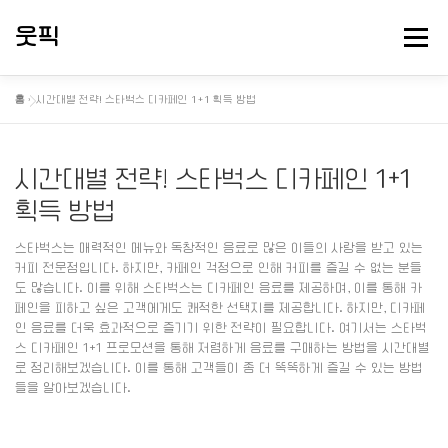
내
용
웃픽
메뉴
으
로
바
홈
»
시간대별 전략! 스타벅스 디카페인 1+1 획득 방법
로
뻘소리 연구소
대충 떠드는 게시판
핫게 터졌다
가
기
시간대별 전략! 스타벅스 디카페인 1+1
정보게시
획득 방법
스타벅스는 매력적인 메뉴와 독창적인 음료로 많은 이들의 사랑을 받고 있는
커피 전문점입니다. 하지만, 카페인 걱정으로 인해 커피를 즐길 수 없는 분들
도 많습니다. 이를 위해 스타벅스는 디카페인 음료를 제공하며, 이를 통해 카
페인을 피하고 싶은 고객에게도 쾌적한 선택지를 제공합니다. 하지만, 디카페
인 음료를 더욱 효과적으로 즐기기 위한 전략이 필요합니다. 여기서는 스타벅
스 디카페인 1+1 프로모션을 통해 저렴하게 음료를 구매하는 방법을 시간대별
로 정리해보겠습니다. 이를 통해 고객들이 좀 더 똑똑하게 즐길 수 있는 방법
들을 알아보겠습니다.