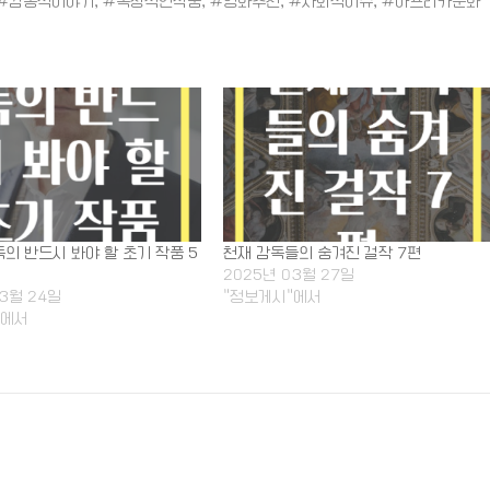
 #감동적이야기, #독창적인작품, #영화추천, #사회적이슈, #아프리카문화
의 반드시 봐야 할 초기 작품 5
천재 감독들의 숨겨진 걸작 7편
2025년 03월 27일
03월 24일
"정보게시"에서
"에서