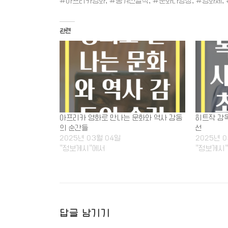
#아프리카영화, #숨겨진걸작, #문화다양성, #영화제,
관련
아프리카 영화로 만나는 문화와 역사 감동
히트작 감독
의 순간들
선
2025년 03월 04일
2025년 
"정보게시"에서
"정보게시
답글 남기기