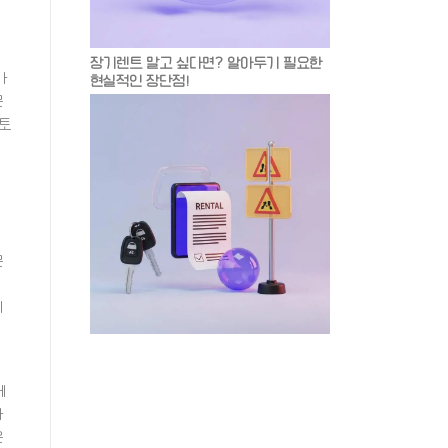
장기렌트 말고 싶다면? 알아두기 필요한
가
현실적인 장단점!
문
 토
문
이
게
자
은