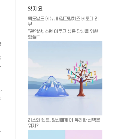
잇지요
맥도날드 메뉴, 바질크림치즈 베토디 리
뷰
“관악산, 소원 이루고 싶은 당신을 위한
핫플!”
한
을
,
색
놀
리스와 렌트, 당신에게 더 유리한 선택은
뭐지?
자