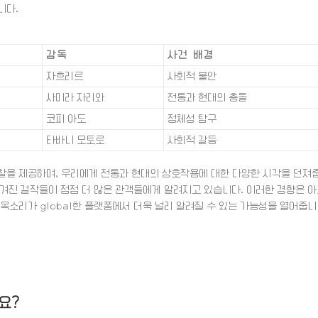
니다.
감독
사건 배경
자흐리르
사회적 불안
사미라 자리와
전통과 현대의 충돌
코피 아도
정체성 탐구
타바니 모토로
사회적 갈등
찰을 제공하며, 우리에게 전통과 현대의 상호작용에 대한 다양한 시각을 던져
 숨겨진 걸작들이 점점 더 많은 관객들에게 알려지고 있습니다. 이러한 경향은 
목소리가 global한 플랫폼에서 더욱 널리 알려질 수 있는 가능성을 열어줍니
요?