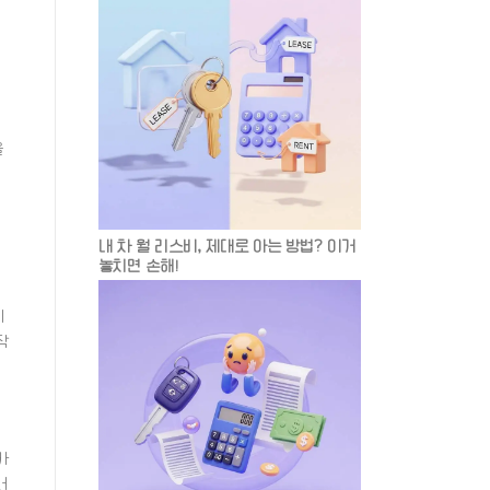
을
내 차 월 리스비, 제대로 아는 방법? 이거
놓치면 손해!
세
작
카
러