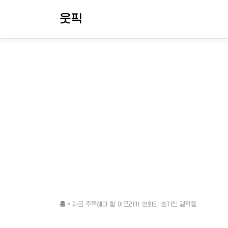
내
웃픽
용
으
로
바
로
가
기
홈
»
지금 주목해야 할 아프리카 영화의 숨겨진 걸작들