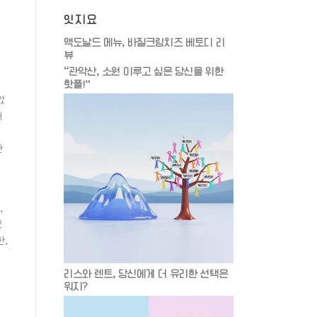
잇지요
맥도날드 메뉴, 바질크림치즈 베토디 리
뷰
“관악산, 소원 이루고 싶은 당신을 위한
핫플!”
었
러
관
,
있
한,
리스와 렌트, 당신에게 더 유리한 선택은
뭐지?