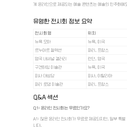
게 온라인으로 제공되는 예술 콘텐츠는 예술의 민주화에도
유명한 전시회 정보 요약
전시회명
위치
뉴욕 모마
뉴욕, 미국
르누아르 컬렉션
파리, 프랑스
영국 내셔널 갤러리
런던, 영국
구겐하임 미술관
뉴욕, 미국
피사 대성당
피사, 이탈리아
파리 로댕 미술관
파리, 프랑스
Q&A 섹션
Q1: 온라인 전시회는 무료인가요?
A1: 많은 온라인 전시회가 무료로 제공되지만, 일부 특
니다.