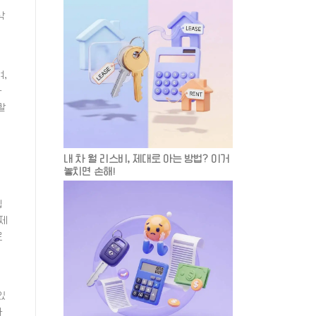
락
,
카
할
내 차 월 리스비, 제대로 아는 방법? 이거
놓치면 손해!
됩
제
로
있
라