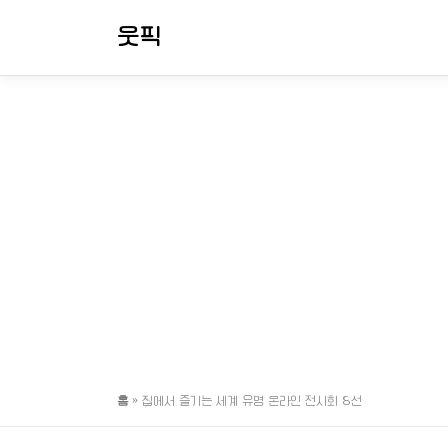
내
웃픽
용
으
로
바
로
가
기
홈
»
집에서 즐기는 세계 유명 온라인 전시회 8선