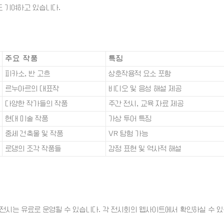
 기여하고 있습니다.
주요 작품
특징
피카소, 반 고흐
상호작용적 요소 포함
르누아르의 대표작
비디오 및 음성 해설 제공
다양한 작가들의 작품
주간 전시, 교육 자료 제공
현대 미술 작품
가상 투어 특징
중세 건축물 및 작품
VR 탐험 가능
로댕의 조각 작품들
감정 표현 및 역사적 해설
별 전시는 유료로 운영될 수 있습니다. 각 전시회의 웹사이트에서 확인하실 수 