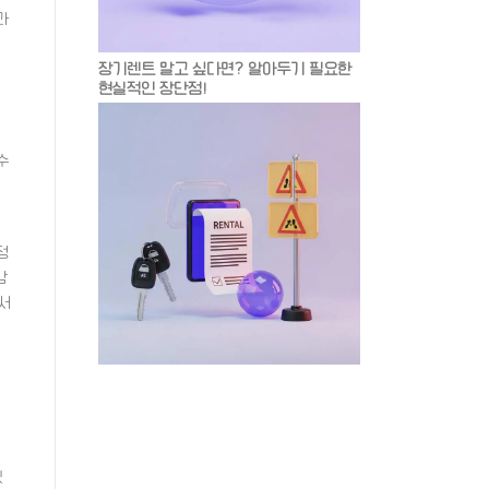
과
장기렌트 말고 싶다면? 알아두기 필요한
현실적인 장단점!
수
정
감
디서
있