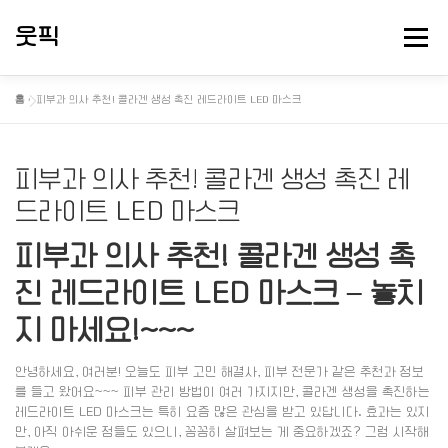
내
용
웃픽
메뉴
으
로
바
홈
»
피부과 의사 추천! 콜라겐 생성 촉진 레드라이트 LED 마스크
로
뻘소리 연구소
대충 떠드는 게시판
핫게 터졌다
가
기
피부과 의사 추천! 콜라겐 생성 촉진 레
정보게시
드라이트 LED 마스크
피부과 의사 추천! 콜라겐 생성 촉
진 레드라이트 LED 마스크 – 놓치
지 마세요!~~~
안녕하세요, 여러분! 오늘도 피부 고민 해결사, 피부 전문가 같은 추천과 정보
를 들고 왔어요~~~ 피부 관리 방법이 여러 가지지만, 콜라겐 생성을 촉진하는
레드라이트 LED 마스크는 특히 요즘 많은 관심을 받고 있답니다. 효과는 있지
만, 아직 아쉬운 점들도 있으니, 꼼꼼히 살펴보는 게 중요하겠죠? 그럼 시작해