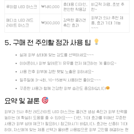
휴대용 디자인,
비교적 저렴, 초보 추
루이랩 LED 마스크
₩180,000
편안한 착용감
천~
피부과 의사 추천 제
메디쏘 LED 레드
강력한 콜라겐
₩300,000
품, 효과 기대 가능
라이트 마스크
촉진 효과
~~~
5. 구매 전 주의할 점과 사용 팁
실제 피부 상태에 맞는 강도를 선택하세요~~~
이어폰이나 피부 알레르기 유무를 먼저 체크하는 게 좋아요~
사용 전후 피부에 강한 햇빛 노출은 피하세요~
일주일에 3~4회, 10~15분씩 사용하면 좋아요~~~
꾸준한 사용과 함께 건강한 피부 습관도 중요하답니다
요약 및 결론
피부과 의사 추천 레드라이트 LED 마스크는 콜라겐 생성 촉진과 피부 탄력을
높이는 데 확실히 도움을 줄 수 있어요~~~ 다만, 기대 효과를 위해선 꾸준한
사용과 피부 상태 체크가 필요하니 참고하시기 바랍니다. 효과는 신중히 기대
하며, 자신에게 맞는 제품 선택과 올바른 사용법으로 피부 고민을 해결하는 현