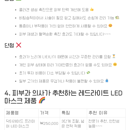
콜라겐 생성 촉진으로 피부 탄력 개선에 도움
비침습적이어서 시술이 필요 없고 집에서도 손쉽게 관리 가능
통증이나 부작용이 거의 없어 안전하게 사용할 수 있어요
피부 재생과 혈액순환 촉진 효과도 기대할 수 있답니다~~~
단점
효과가 느리게 나타나기 때문에 시간과 꾸준한 관리를 요함
개인 피부 상태에 따라 기대만큼의 효과가 없을 수도 있어요
초기 투자 비용이 다소 부담될 수 있답니다
일부 고가의 제품은 무겁거나 착용이 불편할 수 있어요
4. 피부과 의사가 추천하는 레드라이트 LED
마스크 제품
제품명
가격
특징
추천 이유
닥터레이드 프리미
3단계 조절, 넓
전문가 추천, 안전성
₩250,000
어 LED 마스크
은 면적 적용
높음~~~