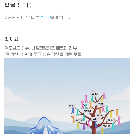
미치는 효과도 있으니…
답글 남기기
댓글을 달기 위해서는
로그인
해야합니다.
잇지요
맥도날드 메뉴, 바질크림치즈 베토디 리뷰
“관악산, 소원 이루고 싶은 당신을 위한 핫플!”