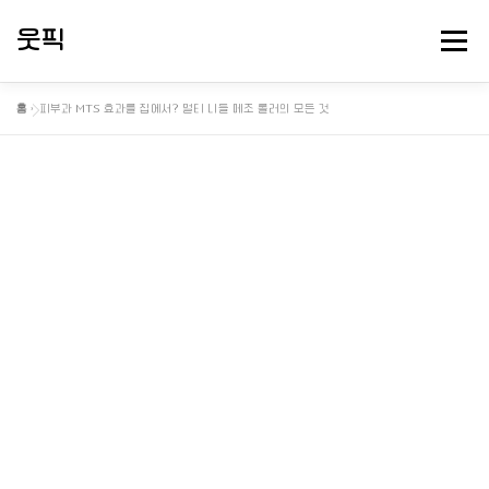
내
용
웃픽
메뉴
으
로
바
홈
»
피부과 MTS 효과를 집에서? 멀티 니들 메조 롤러의 모든 것
로
뻘소리 연구소
대충 떠드는 게시판
핫게 터졌다
가
기
정보게시