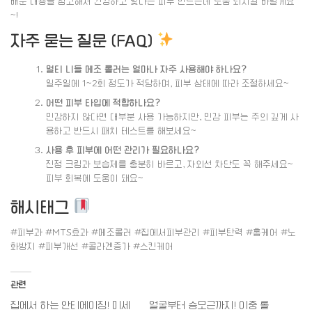
배운 내용을 참고해서 건강하고 빛나는 피부 만드는데 도움 되시길 바랄게요
~!
자주 묻는 질문 (FAQ)
멀티 니들 메조 롤러는 얼마나 자주 사용해야 하나요?
일주일에 1~2회 정도가 적당하며, 피부 상태에 따라 조절하세요~
어떤 피부 타입에 적합하나요?
민감하지 않다면 대부분 사용 가능하지만, 민감 피부는 주의 깊게 사
용하고 반드시 패치 테스트를 해보세요~
사용 후 피부에 어떤 관리가 필요하나요?
진정 크림과 보습제를 충분히 바르고, 자외선 차단도 꼭 해주세요~
피부 회복에 도움이 돼요~
해시태그
#피부과 #MTS효과 #메조롤러 #집에서피부관리 #피부탄력 #홈케어 #노
화방지 #피부개선 #콜라겐증가 #스킨케어
관련
집에서 하는 안티에이징! 미세
얼굴부터 승모근까지! 이중 롤