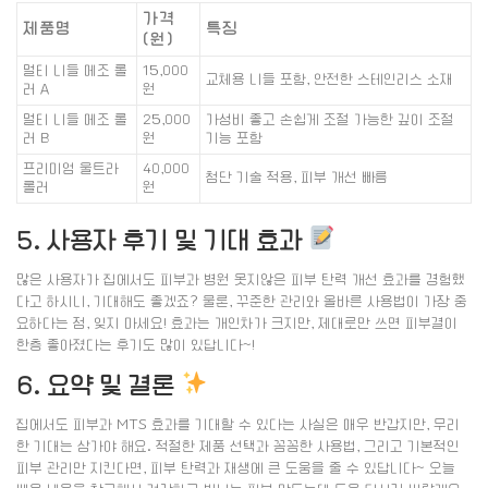
가격
제품명
특징
(원)
멀티 니들 메조 롤
15,000
교체용 니들 포함, 안전한 스테인리스 소재
러 A
원
멀티 니들 메조 롤
25,000
가성비 좋고 손쉽게 조절 가능한 깊이 조절
러 B
원
기능 포함
프리미엄 울트라
40,000
첨단 기술 적용, 피부 개선 빠름
롤러
원
5. 사용자 후기 및 기대 효과
많은 사용자가 집에서도 피부과 병원 못지않은 피부 탄력 개선 효과를 경험했
다고 하시니, 기대해도 좋겠죠? 물론, 꾸준한 관리와 올바른 사용법이 가장 중
요하다는 점, 잊지 마세요! 효과는 개인차가 크지만, 제대로만 쓰면 피부결이
한층 좋아졌다는 후기도 많이 있답니다~!
6. 요약 및 결론
집에서도 피부과 MTS 효과를 기대할 수 있다는 사실은 매우 반갑지만, 무리
한 기대는 삼가야 해요. 적절한 제품 선택과 꼼꼼한 사용법, 그리고 기본적인
피부 관리만 지킨다면, 피부 탄력과 재생에 큰 도움을 줄 수 있답니다~ 오늘