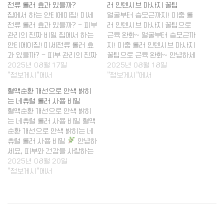
전류 롤러 효과 있을까?
러 인텐시브 마사지 꿀팁
집에서 하는 안티에이징! 미세
얼굴부터 승모근까지! 이중 롤
전류 롤러 효과 있을까? - 피부
러 인텐시브 마사지 꿀팁으로
관리의 진짜 비밀 집에서 하는
근육 완화~ 얼굴부터 승모근까
안티에이징! 미세전류 롤러 효
지! 이중 롤러 인텐시브 마사지
과 있을까? - 피부 관리의 진짜
꿀팁으로 근육 완화~ 안녕하세
비밀
2025년 08월 17일
안녕하세요, 피부 고민
요, 여러분! 오늘은 얼굴부터
2025년 08월 18일
을 한방에 해결하고 싶은 여러
"정보게시"에서
승모근까지 하나로 쓸 수 있는
"정보게시"에서
분! 오늘은 집에서도 간편하게
이중 롤러 인텐시브 마사지 꿀
혈액순환 개선으로 안색 밝히
사용할 수 있는 미세전류 롤러
팁을 알려드릴게요. 자주 피로
는 네츄럴 롤러 사용 비밀
의 효과와 진실을 알려드릴게
나 긴장이 쌓인 근육을 부드럽
혈액순환 개선으로 안색 밝히
요~~~ 피부 관리에 관심 많으
게 풀어주는 방법, 함께 배워보
는 네츄럴 롤러 사용 비밀 혈액
신 분들이라면 이번 포스팅…
시겠어요? 평소보다 더 상쾌하
순환 개선으로 안색 밝히는 네
고 활기찬 하루 만들어보세요
츄럴 롤러 사용 비밀
안녕하
~~ 1.…
세요, 피부와 건강을 사랑하는
여러분! 오늘은 혈액순환을 개
2025년 08월 20일
선해 피부 밝기를 높이는 자연
"정보게시"에서
스러운 방법, 그중에서도 특별
한 네츄럴 롤러에 대해 이야기
해볼까 해요~~~. 꾸준히 관리
하면 피부 탄력과 혈색이 정말
좋아지지만, 일부는 기대에 못